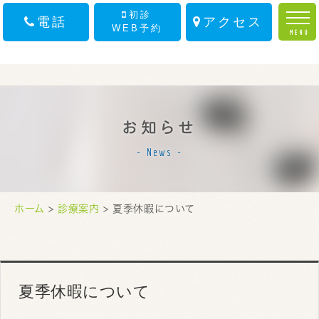
初診
電話
アクセス
WEB予約
MENU
ホーム
スタッフ紹介
お知らせ
医院案内
News
診療案内
初診の方へ
ホーム
>
診療案内
> 夏季休暇について
アクセス
お知らせ
夏季休暇について