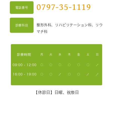
0797-35-1119
電話番号
整形外科、リハビリテーション科、リウ
診療科目
マチ科
診療時間
月
火
水
木
金
土
日
09:00 - 12:00
〇
〇
〇
〇
〇
〇
／
16:00 - 19:00
〇
〇
／
〇
〇
／
／
【休診日】
日曜、祝祭日