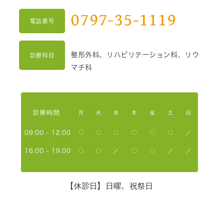
0797-35-1119
電話番号
整形外科、リハビリテーション科、リウ
診療科目
マチ科
診療時間
月
火
水
木
金
土
日
09:00 - 12:00
〇
〇
〇
〇
〇
〇
／
16:00 - 19:00
〇
〇
／
〇
〇
／
／
【休診日】
日曜、祝祭日