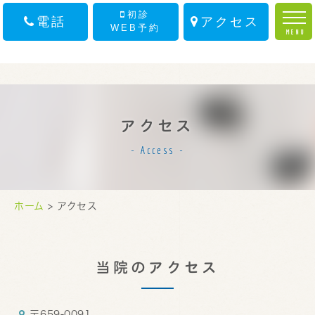
初診
電話
アクセス
WEB予約
MENU
ホーム
スタッフ紹介
アクセス
医院案内
Access
診療案内
初診の方へ
ホーム
> アクセス
アクセス
当院のアクセス
お知らせ
〒659-0091