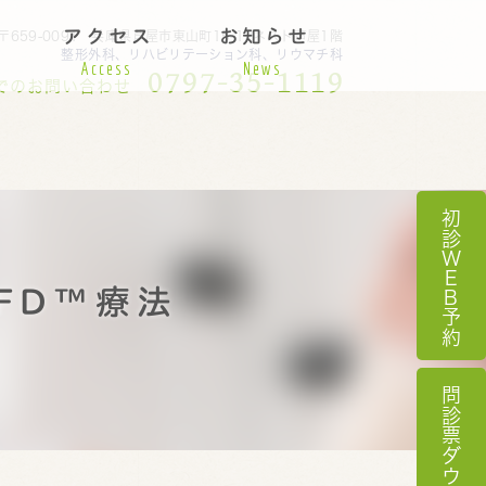
アクセス
お知らせ
〒659-0091
兵庫県芦屋市東山町15-12ネスト芦屋1階
整形外科、リハビリテーション科、リウマチ科
Access
News
0797-35-1119
でのお問い合わせ
初診
W
E
FD™療法
B
予約
問診票ダウンロード