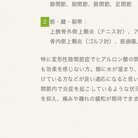
膝関節、股関節、肩関節、足関節
筋・腱・靭帯：
上腕骨外側上顆炎（テニス肘）、
骨内側上顆炎（ゴルフ肘）、筋損傷
特に変形性膝関節症でヒアルロン酸の
も効果を感じない方。膝に水が溜まり
けている方などが良い適応になると思
関節内で炎症を起こしているような状況
を抑え、痛みや腫れの緩和が期待でき