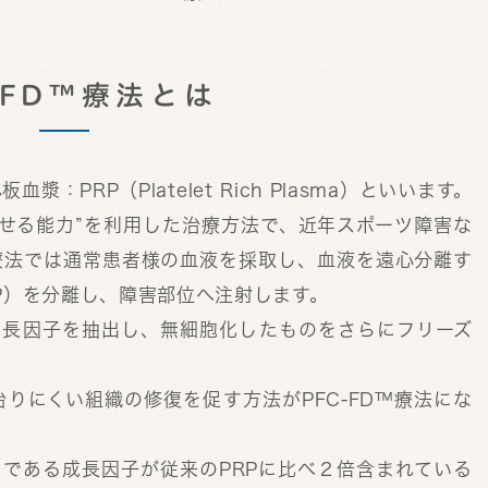
-FD™療法とは
PRP（Platelet Rich Plasma）といいます。
させる能力”を利用した治療方法で、近年スポーツ障害な
療法では通常患者様の血液を採取し、血液を遠心分離す
P）を分離し、障害部位へ注射します。
して成長因子を抽出し、無細胞化したものをさらにフリーズ
りにくい組織の修復を促す方法がPFC-FD™療法にな
ードである成長因子が従来のPRPに比べ２倍含まれている