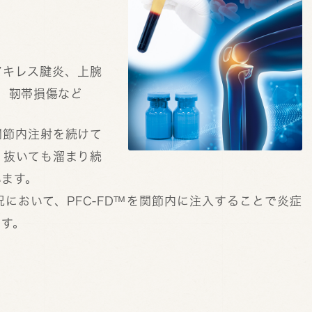
アキレス腱炎、上腕
、靭帯損傷など
関節内注射を続けて
、抜いても溜まり続
います。
において、PFC-FD™を関節内に注入することで炎症
ます。