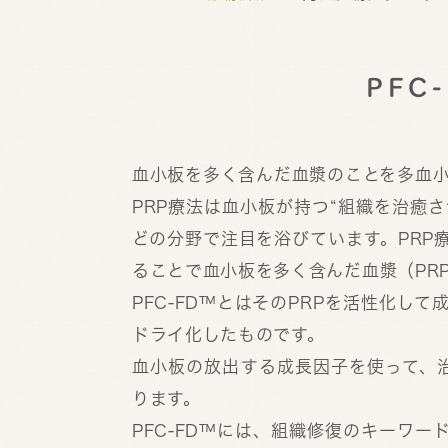
PFC
血小板を多く含んだ血漿のことを多血小板血漿：
PRP療法は血小板が持つ“組織を治癒
どの分野で注目を浴びています。PRP
ることで血小板を多く含んだ血漿（PR
PFC-FD™とはそのPRPを活性化
ドライ化したものです。
血小板の放出する成長因子を使って、治
ります。
PFC-FD™には、組織修復のキーワ